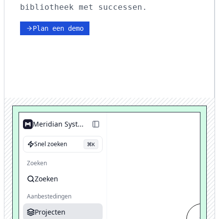
bibliotheek met successen.
Plan een demo
Meridian Syst...
Snel zoeken
K
Zoeken
Zoeken
Vin
Aanbestedingen
Projecten