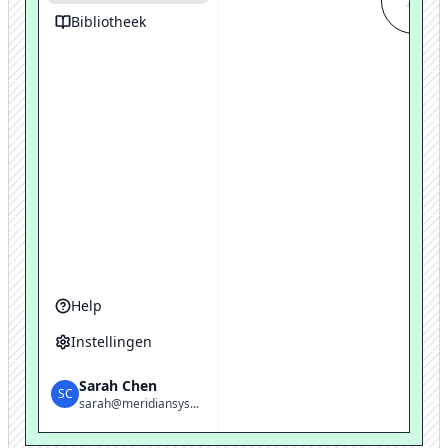
Zoek n
Bibliotheek
Help
Instellingen
Sarah Chen
SC
sarah@meridiansys...