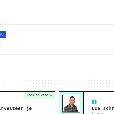
ht
Lees de case
→
investeer je
Qua sch