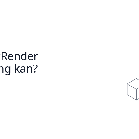
rRender
ng kan?