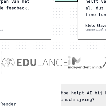
rpen van het
helft v
de feedback.
al, dus
fine-tu
Niels Stav
id
Commercieel 
Hoe helpt AI bij 
inschrijving?
rRender