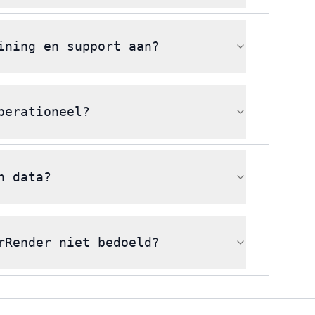
ining en support aan?
perationeel?
n data?
rRender niet bedoeld?