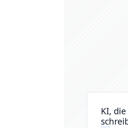
KI, di
schrei